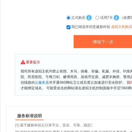
正式购买
试用7天
（收费
我已阅读并同意建新科技
虚拟主机购
重要提示
我司所有虚拟主机均禁止色情、木马、病毒、诈骗、私服、外挂、钓鱼
院、民营医院、弓驽刀剑、赌博用具、游戏币交易、减肥丰胸类、警用
信线路的
云服务器
并开通360网站卫士或百度云加速进行安全防护。
我
才能绑定域名。 可能受攻击的网站请在虚拟主机控制面板中开启“360网
服务标准说明
[1] 基于建新科技云计算平台，安全、可靠、稳定!;
[2] 实时文件防病毒保护,黑客入侵检测,IIS 应用防火墙,自动抵抗各类病毒、