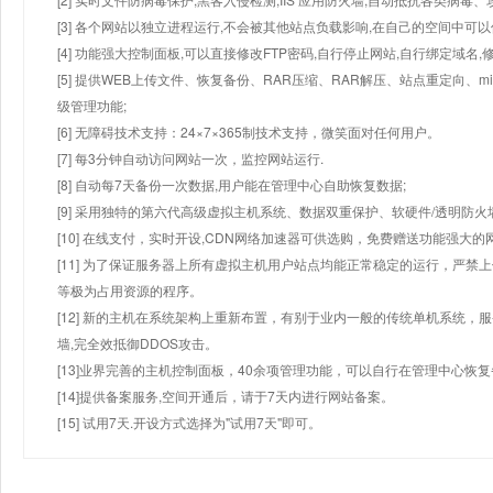
[3] 各个网站以独立进程运行,不会被其他站点负载影响,在自己的空间中可以使用
[4] 功能强大控制面板,可以直接修改FTP密码,自行停止网站,自行绑定域名,
[5] 提供WEB上传文件、恢复备份、RAR压缩、RAR解压、站点重定向
级管理功能;
[6] 无障碍技术支持：24×7×365制技术支持，微笑面对任何用户。
[7] 每3分钟自动访问网站一次，监控网站运行.
[8] 自动每7天备份一次数据,用户能在管理中心自助恢复数据;
[9] 采用独特的第六代高级虚拟主机系统、数据双重保护、软硬件/透明防火
[10] 在线支付，实时开设,CDN网络加速器可供选购，免费赠送功能强大
[11] 为了保证服务器上所有虚拟主机用户站点均能正常稳定的运行，严禁上
等极为占用资源的程序。
[12] 新的主机在系统架构上重新布置，有别于业内一般的传统单机系统，
墙,完全效抵御DDOS攻击。
[13]业界完善的主机控制面板，40余项管理功能，可以自行在管理中心恢
[14]提供备案服务,空间开通后，请于7天内进行网站备案。
[15] 试用7天.开设方式选择为"试用7天"即可。