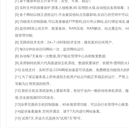
[1] 基于建新科技云计算平台，安全、可靠、稳定!;
[2] 实时文件防病毒保护,黑客入侵检测,IIS 应用防火墙,自动抵抗各类病毒、
[3] 各个网站以独立进程运行,不会被其他站点负载影响,在自己的空间中可以使用
[4] 功能强大控制面板,可以直接修改FTP密码,自行停止网站,自行绑定域名,
[5] 提供WEB上传文件、恢复备份、RAR压缩、RAR解压、站点重定向
级管理功能;
[6] 无障碍技术支持：24×7×365制技术支持，微笑面对任何用户。
[7] 每3分钟自动访问网站一次，监控网站运行.
[8] 自动每7天备份一次数据,用户能在管理中心自助恢复数据;
[9] 采用独特的第六代高级虚拟主机系统、数据双重保护、软硬件/透明防火
[10] 在线支付，实时开设,CDN网络加速器可供选购，免费赠送功能强大
[11] 为了保证服务器上所有虚拟主机用户站点均能正常稳定的运行，严禁上
等极为占用资源的程序。
[12] 新的主机在系统架构上重新布置，有别于业内一般的传统单机系统，
墙,完全效抵御DDOS攻击。
[13]业界完善的主机控制面板，40余项管理功能，可以自行在管理中心恢
[14]提供备案服务,空间开通后，请于7天内进行网站备案。
[15] 试用7天.开设方式选择为"试用7天"即可。