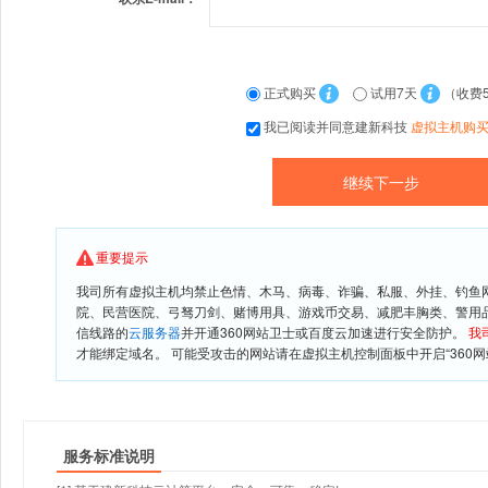
正式购买
试用7天
（收费
我已阅读并同意建新科技
虚拟主机购
重要提示
我司所有虚拟主机均禁止色情、木马、病毒、诈骗、私服、外挂、钓鱼
院、民营医院、弓驽刀剑、赌博用具、游戏币交易、减肥丰胸类、警用
信线路的
云服务器
并开通360网站卫士或百度云加速进行安全防护。
我
才能绑定域名。 可能受攻击的网站请在虚拟主机控制面板中开启“360网
服务标准说明