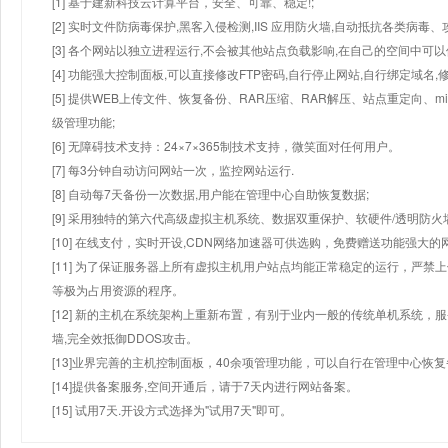
[1] 基于建新科技云计算平台，安全、可靠、稳定!;
[2] 实时文件防病毒保护,黑客入侵检测,IIS 应用防火墙,自动抵抗各类病毒、
[3] 各个网站以独立进程运行,不会被其他站点负载影响,在自己的空间中可以使用
[4] 功能强大控制面板,可以直接修改FTP密码,自行停止网站,自行绑定域名,
[5] 提供WEB上传文件、恢复备份、RAR压缩、RAR解压、站点重定向
级管理功能;
[6] 无障碍技术支持：24×7×365制技术支持，微笑面对任何用户。
[7] 每3分钟自动访问网站一次，监控网站运行.
[8] 自动每7天备份一次数据,用户能在管理中心自助恢复数据;
[9] 采用独特的第六代高级虚拟主机系统、数据双重保护、软硬件/透明防火
[10] 在线支付，实时开设,CDN网络加速器可供选购，免费赠送功能强大
[11] 为了保证服务器上所有虚拟主机用户站点均能正常稳定的运行，严禁上
等极为占用资源的程序。
[12] 新的主机在系统架构上重新布置，有别于业内一般的传统单机系统，
墙,完全效抵御DDOS攻击。
[13]业界完善的主机控制面板，40余项管理功能，可以自行在管理中心恢
[14]提供备案服务,空间开通后，请于7天内进行网站备案。
[15] 试用7天.开设方式选择为"试用7天"即可。