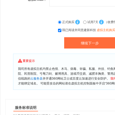
正式购买
试用7天
（收费
我已阅读并同意建新科技
虚拟主机购
重要提示
我司所有虚拟主机均禁止色情、木马、病毒、诈骗、私服、外挂、钓鱼
院、民营医院、弓驽刀剑、赌博用具、游戏币交易、减肥丰胸类、警用
信线路的
云服务器
并开通360网站卫士或百度云加速进行安全防护。
我
才能绑定域名。 可能受攻击的网站请在虚拟主机控制面板中开启“360网
服务标准说明