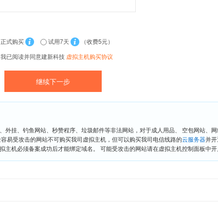
正式购买
试用7天
（收费5元）
我已阅读并同意建新科技
虚拟主机购买协议
、外挂、钓鱼网站、秒赞程序、垃圾邮件等非法网站，对于成人用品、 空包网站、
险容易受攻击的网站不可购买我司虚拟主机，但可以购买我司电信线路的
云服务器
并开
拟主机必须备案成功后才能绑定域名。 可能受攻击的网站请在虚拟主机控制面板中开启“