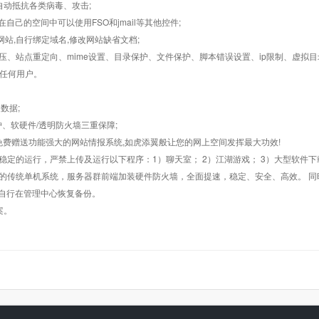
墙,自动抵抗各类病毒、攻击;
在自己的空间中可以使用FSO和jmail等其他控件;
止网站,自行绑定域名,修改网站缺省文档;
AR解压、站点重定向、mime设置、目录保护、文件保护、脚本错误设置、ip限制、虚拟
对任何用户。
数据;
护、软硬件/透明防火墙三重保障;
购，免费赠送功能强大的网站情报系统,如虎添翼般让您的网上空间发挥最大功效!
常稳定的运行，严禁上传及运行以下程序：1）聊天室； 2）江湖游戏； 3）大型软件下
般的传统单机系统，服务器群前端加装硬件防火墙，全面提速，稳定、安全、高效。 同时
以自行在管理中心恢复备份。
案。