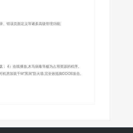
目录、错误页面定义等诸多高级管理功能;
载； 4）在线播放,木马病毒等极为占用资源的程序。
机房加装千M"黑洞"防火墙,完全效抵御DDOS攻击。