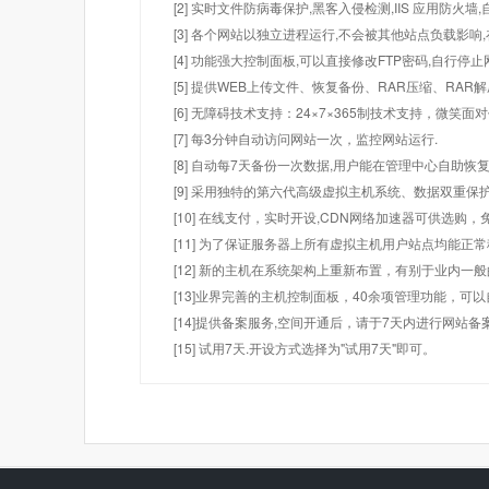
[2] 实时文件防病毒保护,黑客入侵检测,IIS 应用防火
[3] 各个网站以独立进程运行,不会被其他站点负载影响,
[4] 功能强大控制面板,可以直接修改FTP密码,自行停
[5] 提供WEB上传文件、恢复备份、RAR压缩、R
[6] 无障碍技术支持：24×7×365制技术支持，微笑面
[7] 每3分钟自动访问网站一次，监控网站运行.
[8] 自动每7天备份一次数据,用户能在管理中心自助恢复
[9] 采用独特的第六代高级虚拟主机系统、数据双重保
[10] 在线支付，实时开设,CDN网络加速器可供选
[11] 为了保证服务器上所有虚拟主机用户站点均能正
[12] 新的主机在系统架构上重新布置，有别于业内一
[13]业界完善的主机控制面板，40余项管理功能，可
[14]提供备案服务,空间开通后，请于7天内进行网站备
[15] 试用7天.开设方式选择为"试用7天"即可。