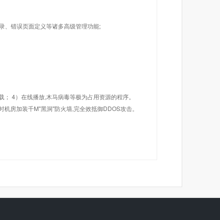
目录、错误页面定义等诸多高级管理功能;
载； 4）在线播放,木马病毒等极为占用资源的程序。
机房加装千M"黑洞"防火墙,完全效抵御DDOS攻击。