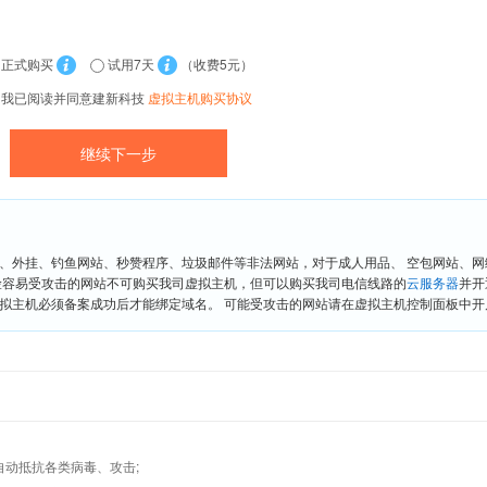
正式购买
试用7天
（收费5元）
我已阅读并同意建新科技
虚拟主机购买协议
、外挂、钓鱼网站、秒赞程序、垃圾邮件等非法网站，对于成人用品、 空包网站、
险容易受攻击的网站不可购买我司虚拟主机，但可以购买我司电信线路的
云服务器
并开
拟主机必须备案成功后才能绑定域名。 可能受攻击的网站请在虚拟主机控制面板中开启“
墙,自动抵抗各类病毒、攻击;