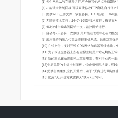
[3] 各个网站以独立进程运行,不会被其他站点负载影响,
[4] 功能强大控制面板,可以直接修改FTP密码,自行停
[5] 提供WEB上传文件、恢复备份、RAR压缩、R
[6] 无障碍技术支持：24×7×365制技术支持，微笑面
[7] 每3分钟自动访问网站一次，监控网站运行.
[8] 自动每7天备份一次数据,用户能在管理中心自助恢复
[9] 采用独特的第六代高级虚拟主机系统、数据双重保
[10] 在线支付，实时开设,CDN网络加速器可供选
[11] 为了保证服务器上所有虚拟主机用户站点均能正
[12] 新的主机在系统架构上重新布置，有别于业内一
[13]业界完善的主机控制面板，40余项管理功能，可
[14]提供备案服务,空间开通后，请于7天内进行网站备
[15] 试用7天.开设方式选择为"试用7天"即可。