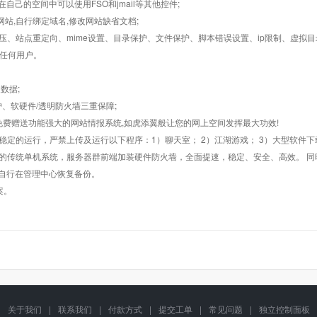
在自己的空间中可以使用FSO和jmail等其他控件;
止网站,自行绑定域名,修改网站缺省文档;
AR解压、站点重定向、mime设置、目录保护、文件保护、脚本错误设置、ip限制、虚拟
对任何用户。
数据;
护、软硬件/透明防火墙三重保障;
购，免费赠送功能强大的网站情报系统,如虎添翼般让您的网上空间发挥最大功效!
常稳定的运行，严禁上传及运行以下程序：1）聊天室； 2）江湖游戏； 3）大型软件下
般的传统单机系统，服务器群前端加装硬件防火墙，全面提速，稳定、安全、高效。 同时
以自行在管理中心恢复备份。
案。
关于我们
|
联系我们
|
付款方式
|
提交工单
|
常见问题
|
独立控制面板