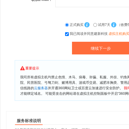
正式购买
试用7天
（收费
我已阅读并同意建新科技
虚拟主机购
重要提示
我司所有虚拟主机均禁止色情、木马、病毒、诈骗、私服、外挂、钓鱼
院、民营医院、弓驽刀剑、赌博用具、游戏币交易、减肥丰胸类、警用
信线路的
云服务器
并开通360网站卫士或百度云加速进行安全防护。
我
才能绑定域名。 可能受攻击的网站请在虚拟主机控制面板中开启“360网
服务标准说明