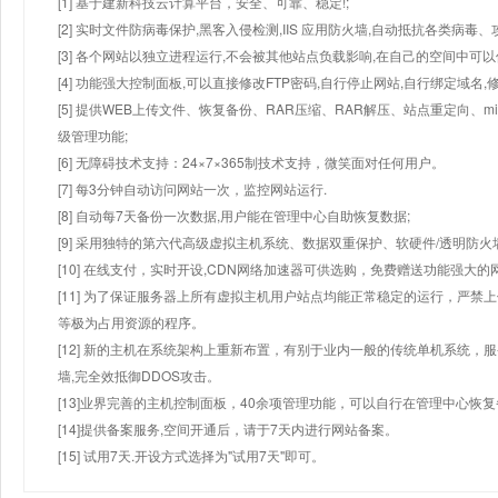
[1] 基于建新科技云计算平台，安全、可靠、稳定!;
[2] 实时文件防病毒保护,黑客入侵检测,IIS 应用防火墙,自动抵抗各类病毒、
[3] 各个网站以独立进程运行,不会被其他站点负载影响,在自己的空间中可以使用
[4] 功能强大控制面板,可以直接修改FTP密码,自行停止网站,自行绑定域名,
[5] 提供WEB上传文件、恢复备份、RAR压缩、RAR解压、站点重定向
级管理功能;
[6] 无障碍技术支持：24×7×365制技术支持，微笑面对任何用户。
[7] 每3分钟自动访问网站一次，监控网站运行.
[8] 自动每7天备份一次数据,用户能在管理中心自助恢复数据;
[9] 采用独特的第六代高级虚拟主机系统、数据双重保护、软硬件/透明防火
[10] 在线支付，实时开设,CDN网络加速器可供选购，免费赠送功能强大
[11] 为了保证服务器上所有虚拟主机用户站点均能正常稳定的运行，严禁上
等极为占用资源的程序。
[12] 新的主机在系统架构上重新布置，有别于业内一般的传统单机系统，
墙,完全效抵御DDOS攻击。
[13]业界完善的主机控制面板，40余项管理功能，可以自行在管理中心恢
[14]提供备案服务,空间开通后，请于7天内进行网站备案。
[15] 试用7天.开设方式选择为"试用7天"即可。